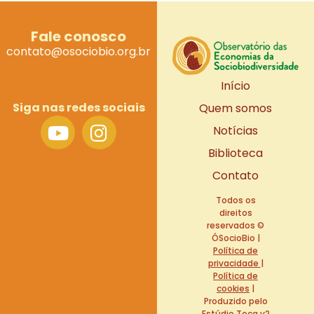
Fale conosco
contato@osociobio.org.br
Início
Siga nas redes sociais
Quem somos
Notícias
Biblioteca
Contato
Todos os
direitos
reservados ©
ÓSocioBio |
Política de
privacidade
|
Política de
cookies
|
Produzido pelo
Estúdio Teca
v2