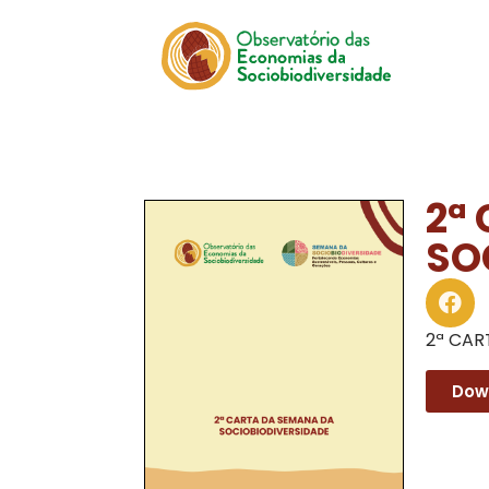
2ª
SO
2ª CAR
Dow