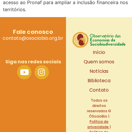
acesso ao Pronaf para ampliar a inclusão financeira nos
territórios.
Fale conosco
contato@osociobio.org.br
Início
Siga nas redes sociais
Quem somos
Notícias
Biblioteca
Contato
Todos os
direitos
reservados ©
ÓSocioBio |
Política de
privacidade
|