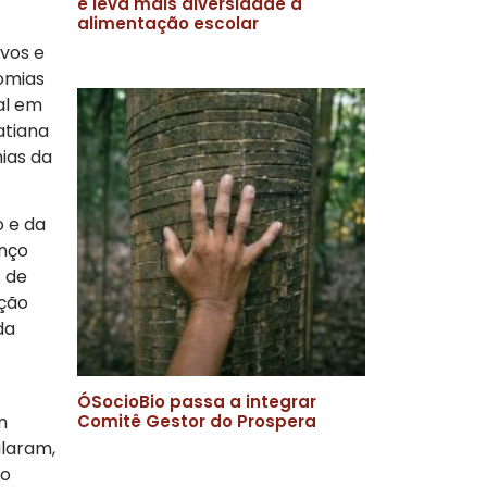
e leva mais diversidade à
alimentação escolar
vos e
omias
al em
atiana
ias da
o e da
anço
s de
Ação
da
ÓSocioBio passa a integrar
m
Comitê Gestor do Prospera
ularam,
do