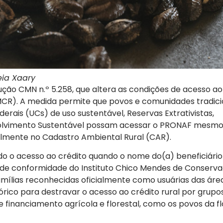
eia Xaary
ução CMN n.º 5.258, que altera as condições de acesso ao
(MCR). A medida permite que povos e comunidades tradici
rais (UCs) de uso sustentável, Reservas Extrativistas,
nvolvimento Sustentável possam acessar o PRONAF mesm
lmente no Cadastro Ambiental Rural (CAR).
o o acesso ao crédito quando o nome do(a) beneficiário
 de conformidade do Instituto Chico Mendes de Conserv
amílias reconhecidas oficialmente como usuárias das área
rico para destravar o acesso ao crédito rural por grupo
e financiamento agrícola e florestal, como os povos da f