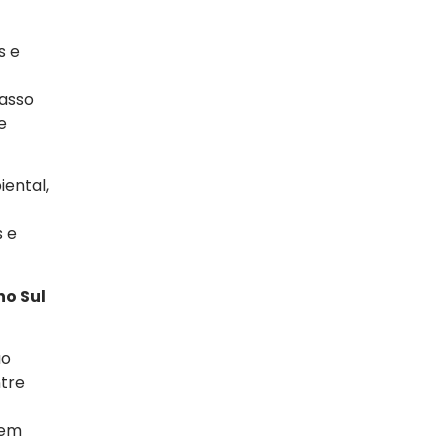
s e
passo
e
iental,
s e
no Sul
ão
ntre
 em