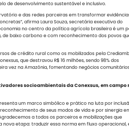
o de desenvolvimento sustentável e inclusivo.
rvatório e das redes parceiras em transformar evidência
concretas”, afirma Laura Souza, secretária executiva do
oeconomia no centro da política agrícola brasileira é um 
a, de baixo carbono e com reconhecimento dos povos qu
rsos de crédito rural como os mobilizados pela Crediamb
onexsus, que destravou R$ 16 milhões, sendo 98% dos
meira vez na Amazônia, fomentando negócios comunitário
ativadores socioambientais da Conexsus, em campo 
esenta um marco simbólico e prático na luta por inclus
r reconhecimento de seus modos de vida e por sinergia e
 Agradecemos a todos os parceiros e mobilizações que
ma nova etapa: traduzir essa norma em fluxo operacional,