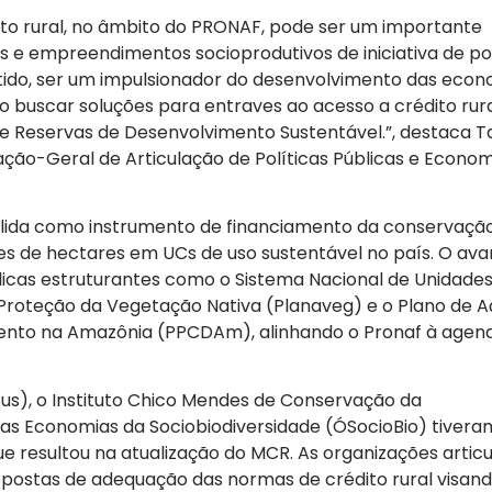
ito rural, no âmbito do PRONAF, pode ser um importante
 e empreendimentos socioprodutivos de iniciativa de po
ntido, ser um impulsionador do desenvolvimento das econ
do buscar soluções para entraves ao acesso a crédito rur
s e Reservas de Desenvolvimento Sustentável.”, destaca T
ão-Geral de Articulação de Políticas Públicas e Econom
solida como instrumento de financiamento da conservaçã
es de hectares em UCs de uso sustentável no país. O av
licas estruturantes como o Sistema Nacional de Unidade
Proteção da Vegetação Nativa (Planaveg) e o Plano de 
nto na Amazônia (PPCDAm), alinhando o Pronaf à agen
us), o Instituto Chico Mendes de Conservação da
das Economias da Sociobiodiversidade (ÓSocioBio) tivera
ue resultou na atualização do MCR. As organizações artic
opostas de adequação das normas de crédito rural visan