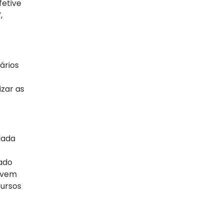
fetive
,
ários
izar as
lada
iado
vivem
cursos