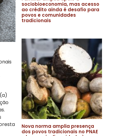
sociobioeconomia, mas acesso
ao crédito ainda é desafio para
povos e comunidades
tradicionais
onais
o
(a)
ação
s.
s
loresta
Nova norma amplia presença
dos povos tradicionais no PNAE