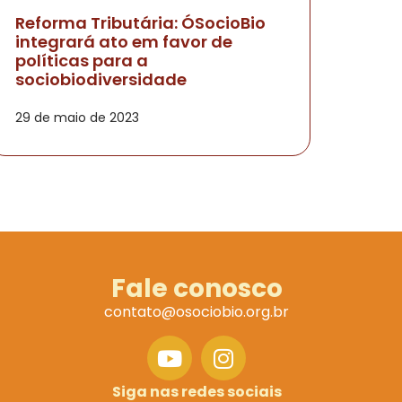
Reforma Tributária: ÓSocioBio
integrará ato em favor de
políticas para a
sociobiodiversidade
29 de maio de 2023
Fale conosco
contato@osociobio.org.br
Siga nas redes sociais