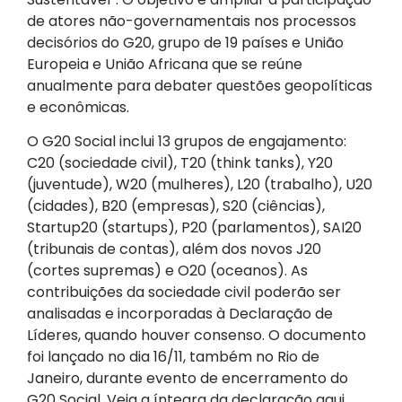
de atores não-governamentais nos processos
decisórios do G20, grupo de 19 países e União
Europeia e União Africana que se reúne
anualmente para debater questões geopolíticas
e econômicas.
O G20 Social inclui 13 grupos de engajamento:
C20 (sociedade civil), T20 (think tanks), Y20
(juventude), W20 (mulheres), L20 (trabalho), U20
(cidades), B20 (empresas), S20 (ciências),
Startup20 (startups), P20 (parlamentos), SAI20
(tribunais de contas), além dos novos J20
(cortes supremas) e O20 (oceanos). As
contribuições da sociedade civil poderão ser
analisadas e incorporadas à Declaração de
Líderes, quando houver consenso. O documento
foi lançado no dia 16/11, também no Rio de
Janeiro, durante evento de encerramento do
G20 Social.
Veja a íntegra da declaração aqui.