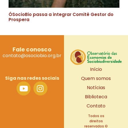
ÓSocioBio passa a integrar Comitê Gestor do
Prospera
Fale conosco
contato@osociobio.org.br
Início
Siga nas redes sociais
Quem somos
Notícias
Biblioteca
Contato
Todos os
direitos
reservados ©